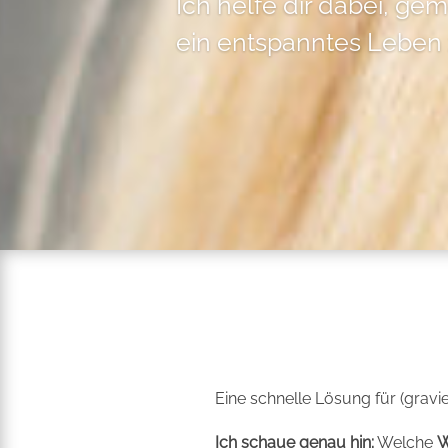
Ich helfe dir dabei, g
ein entspanntes Leben 
Eine schnelle Lösung für (grav
Ich schaue genau hin:
Welche
W