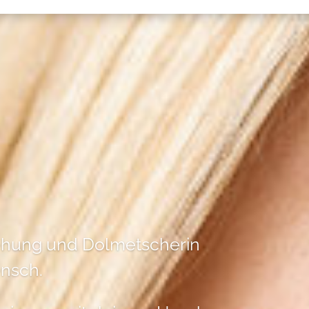
iehung und Dolmetscherin
nsch.