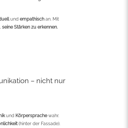
duell
und
empathisch
an. Mit
,
seine Stärken zu erkennen
,
unikation –
nicht nur
mik
und
Körpersprache
wahr.
nlichkeit
(hinter der Fassade).