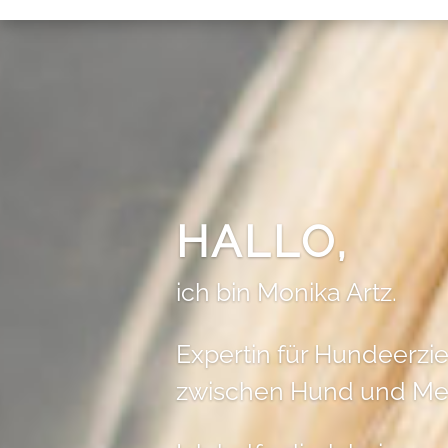
HALLO,
ich bin Monika Artz.
Expertin für Hundeerz
zwischen Hund und Me