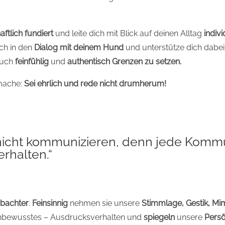
ftlich fundiert
und leite dich mit Blick auf deinen Alltag
indivi
ich in den
Dialog mit deinem Hund
und unterstütze dich dabei
auch
feinfühlig
und
authentisch
Grenzen zu setzen.
 mache:
Sei ehrlich und rede nicht drumherum!
nicht kommunizieren, denn jede Komm
erhalten.“
bachter
.
Feinsinnig
nehmen sie unsere
Stimmlage, Gestik, Mi
unbewusstes – Ausdrucksverhalten und
spiegeln
unsere
Persö