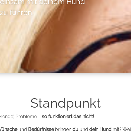
emeinsam mit deinem Hund
zu führen.
Standpunkt
ierende) Probleme –
so funktioniert das nicht!
ünsche
und
Bedürfnisse
bringen
du
und
dein Hund
mit? We